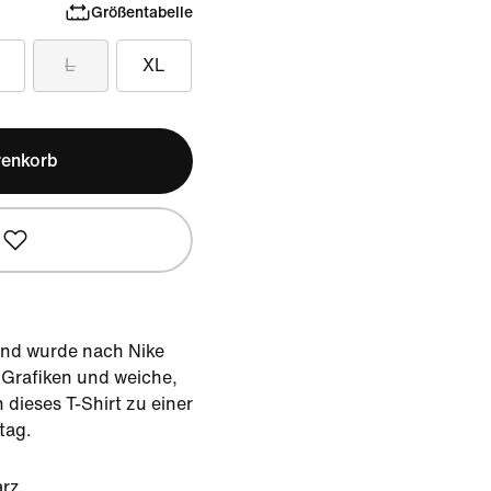
Größentabelle
L
XL
renkorb
 und wurde nach Nike
e Grafiken und weiche,
dieses T-Shirt zu einer
tag.
rz