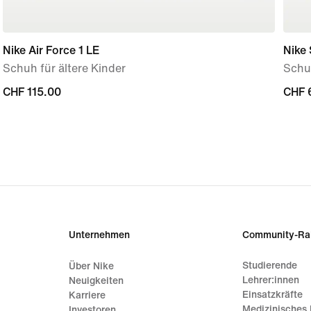
Nike Air Force 1 LE
Nike 
Schuh für ältere Kinder
Schu
CHF 115.00
CHF 115.00
CHF 
CHF 
Unternehmen
Community-Ra
Studierende
Über Nike
Lehrer:innen
Neuigkeiten
Einsatzkräfte
Karriere
Medizinisches 
Investoren