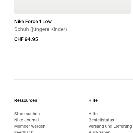
Nike Force 1 Low
Schuh (jüngere Kinder)
CHF 94.95
CHF 94.95
Ressourcen
Hilfe
Store suchen
Hilfe
Nike Journal
Bestellstatus
Member werden
Versand und Lieferung
Feedback
Rückgaben