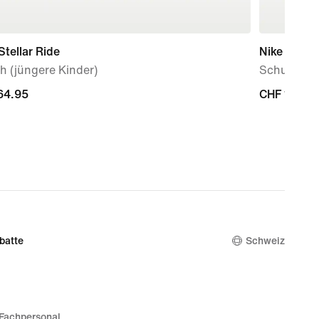
Stellar Ride
Nike P-6000
h (jüngere Kinder)
Schuh (ält
64.95
64.95
CHF 110.00
CHF 110.00
batte
Schweiz
Fachpersonal