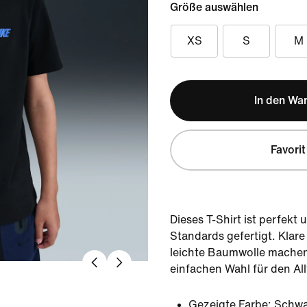
Größe auswählen
XS
S
M
In den Wa
Favorit
Dieses T-Shirt ist perfekt
Standards gefertigt. Klar
leichte Baumwolle machen 
einfachen Wahl für den All
Gezeigte Farbe:
Schwa