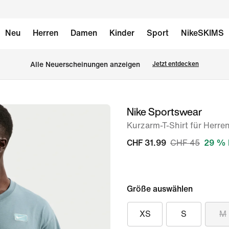
Neu
Herren
Damen
Kinder
Sport
NikeSKIMS
Alle Neuerscheinungen anzeigen
Jetzt entdecken
Nike Sportswear
Bild 1
von
Kurzarm-T-Shirt für Herre
6
CHF 31.99
CHF 45
29 % 
Größe auswählen
XS
S
M