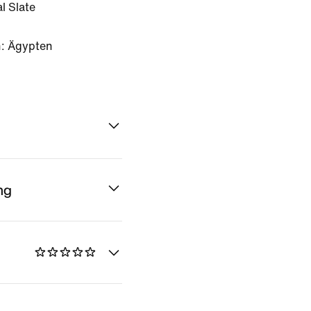
l Slate
n: Ägypten
ng