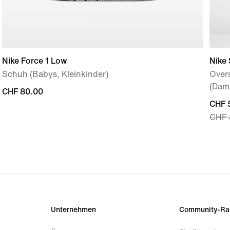
Nike Force 1 Low
Nike
Schuh (Babys, Kleinkinder)
Over
(Dam
CHF 80.00
CHF 80.00
curre
CHF 
CHF 
price
CHF 
origi
price
CHF 
Unternehmen
Community-Ra