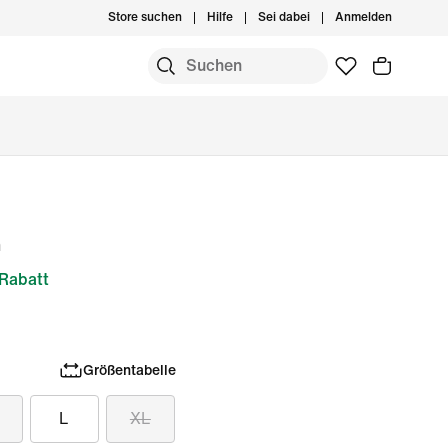
Store suchen
Hilfe
Sei dabei
Anmelden
n
Rabatt
Größentabelle
L
XL