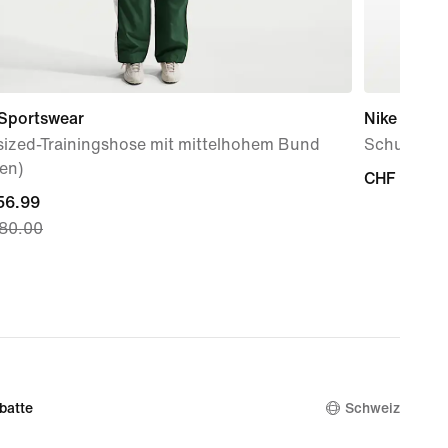
 Sportswear
Nike Initiat
sized-Trainingshose mit mittelhohem Bund
Schuh (Da
en)
CHF 99.95
CHF 99.95
nt
56.99
80.00
56.99,
nal
80.00
batte
Schweiz