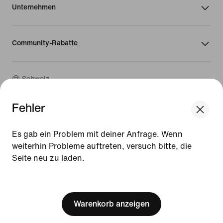
Unternehmen
Community-Rabatte
Schweiz
Fehler
©
2026
Nike, Inc. Alle Rechte vorbehalten
We think you are in United States.
Guides
Update your location?
Es gab ein Problem mit deiner Anfrage. Wenn
Nutzungsbedingungen
weiterhin Probleme auftreten, versuch bitte, die
Verkaufsbedingungen
Unternehmensinformationen
Seite neu zu laden.
Schweiz
United States
Datenschutz- und Cookie-Richtlinie
[ Code: D1B61E47 ]
Cookie-Einstellungen ändern.
Warenkorb anzeigen