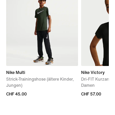
Nike Multi
Nike Victory
Strick-Trainingshose (ältere Kinder,
Dri-FIT Kurzarm-T
Jungen)
Damen
CHF 45.00
CHF 45.00
CHF 57.00
CHF 57.00