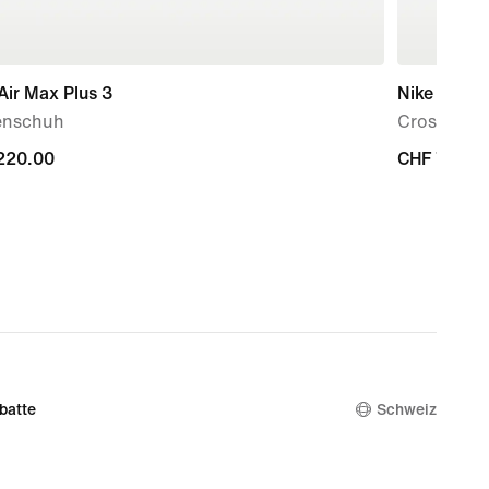
Air Max Plus 3
Nike ACG 
enschuh
Crossbody-
220.00
220.00
CHF 70.00
CHF 70.00
batte
Schweiz