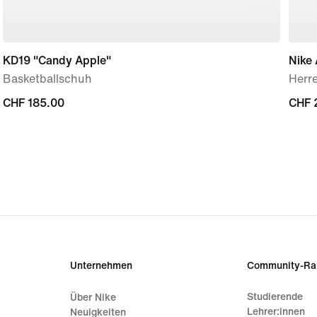
KD19 "Candy Apple"
Nike 
Basketballschuh
Herr
CHF 185.00
CHF 185.00
CHF 
CHF 
Unternehmen
Community-Ra
Studierende
Über Nike
Lehrer:innen
Neuigkeiten