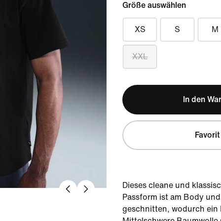
Größe auswählen
XS
S
M
XXL
In den Wa
Favorit
Dieses cleane und klassisc
Passform ist am Body und 
geschnitten, wodurch ein 
Mittelschwere Baumwolle s