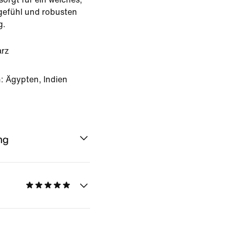
egefühl und robusten
g.
rz
: Ägypten, Indien
ng