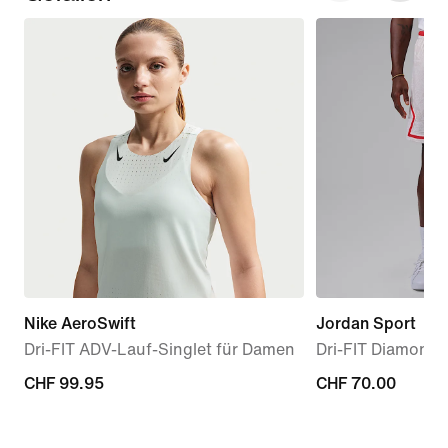
Nike AeroSwift
Jordan Sport
Dri-FIT ADV-Lauf-Singlet für Damen
Dri-FIT Diamond 
CHF 99.95
CHF 99.95
CHF 70.00
CHF 70.00