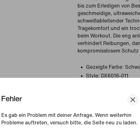
bis zum Erledigen von Bes
geschmeidige, ultraweiche
schweißableitender Techno
Tragekomfort und ein tro
beim Workout. Die eng an
verhindert Reibungen, dam
kompromisslosem Schutz 
Gezeigte Farbe:
Schwa
Style:
DX6016-011
Ursprungsland/-region
Fehler
Produktdetails anzeigen
Es gab ein Problem mit deiner Anfrage. Wenn weiterhin
Größe und Passform
Probleme auftreten, versuch bitte, die Seite neu zu laden.
[ Code: D1B61E47 ]