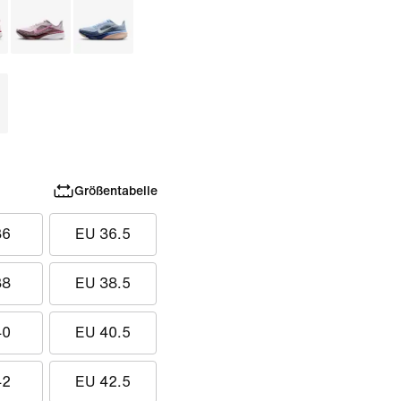
Größentabelle
36
EU 36.5
38
EU 38.5
40
EU 40.5
42
EU 42.5