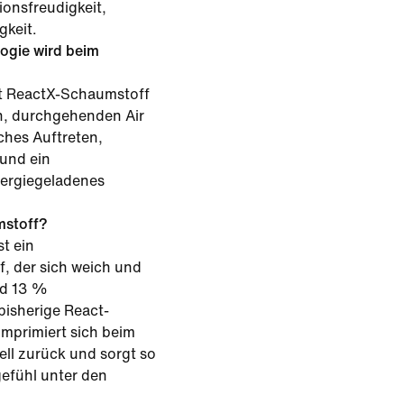
ionsfreudigkeit,
gkeit.
ogie wird beim
t ReactX-Schaumstoff
, durchgehenden Air
ches Auftreten,
und ein
nergiegeladenes
mstoff?
t ein
, der sich weich und
nd 13 %
 bisherige React-
omprimiert sich beim
ell zurück und sorgt so
efühl unter den