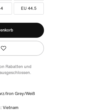
44
EU 44.5
renkorb
von Rabatten und
 ausgeschlossen.
rz/Iron Grey/Weiß
: Vietnam