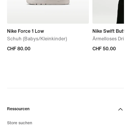
Nike Force 1 Low
Nike Swift Butter
Schuh (Babys/Kleinkinder)
Ärmelloses Dri-FI
CHF 80.00
CHF 80.00
CHF 50.00
CHF 50.00
Ressourcen
Store suchen