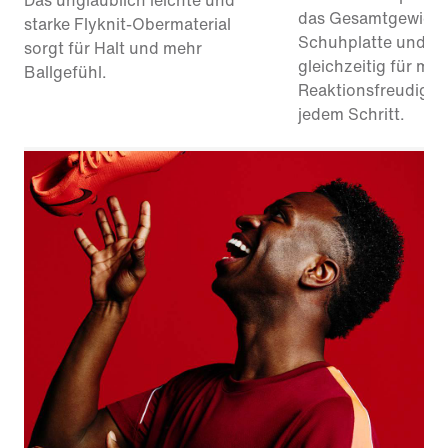
Das unglaublich leichte und
das Gesamtgewicht
starke Flyknit-Obermaterial
Schuhplatte und so
sorgt für Halt und mehr
gleichzeitig für meh
Ballgefühl.
Reaktionsfreudigkei
jedem Schritt.