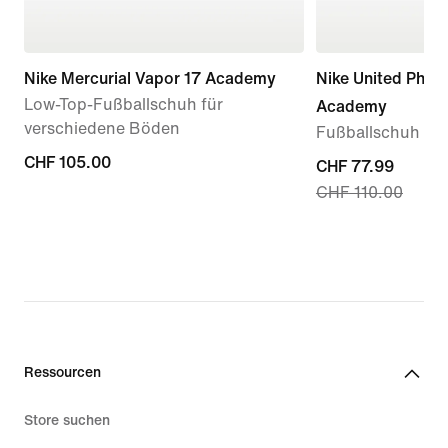
Nike Mercurial Vapor 17 Academy
Nike United Phan
Low-Top-Fußballschuh für
Academy
verschiedene Böden
Fußballschuh für
CHF 105.00
CHF 105.00
current
CHF 77.99
CHF 110.00
price
CHF 77.99,
original
price
CHF 110.00
Ressourcen
Store suchen