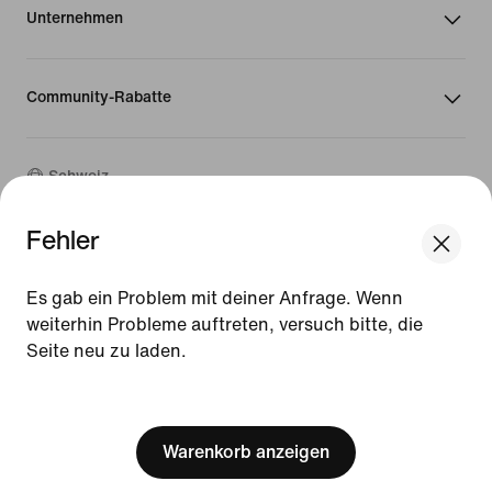
Unternehmen
Community-Rabatte
Schweiz
Fehler
©
2026
Nike, Inc. Alle Rechte vorbehalten
We think you are in United States.
Guides
Update your location?
Es gab ein Problem mit deiner Anfrage. Wenn
Nutzungsbedingungen
weiterhin Probleme auftreten, versuch bitte, die
Verkaufsbedingungen
Unternehmensinformationen
Seite neu zu laden.
Schweiz
United States
Datenschutz- und Cookie-Richtlinie
[ Code: D1B61E47 ]
Cookie-Einstellungen ändern.
Warenkorb anzeigen