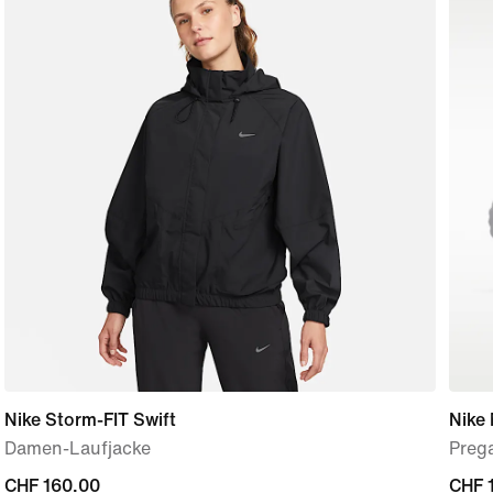
Nike Storm-FIT Swift
Nike
Damen-Laufjacke
Preg
CHF 160.00
CHF 160.00
CHF 
CHF 