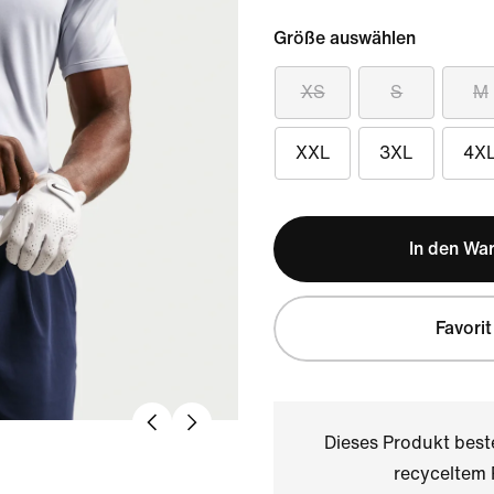
Größe auswählen
XS
S
M
XXL
3XL
4X
In den Wa
Favorit
Dieses Produkt bes
recyceltem 