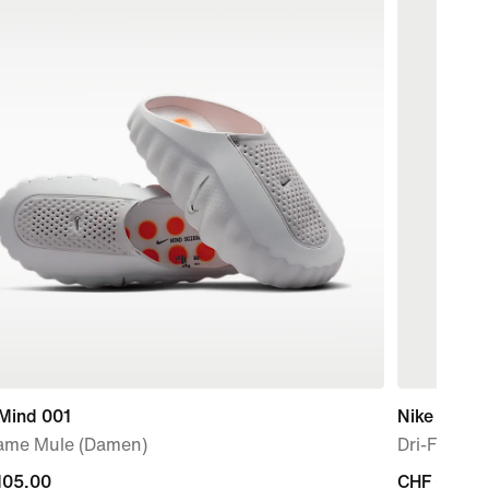
 Mind 001
Nike Veloci
ame Mule (Damen)
Dri-FIT Gol
105.00
105.00
CHF 64.95
CHF 64.95