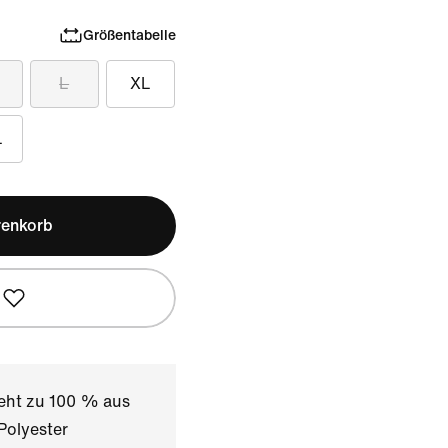
Größentabelle
L
XL
L
renkorb
teht zu 100 % aus
Polyester