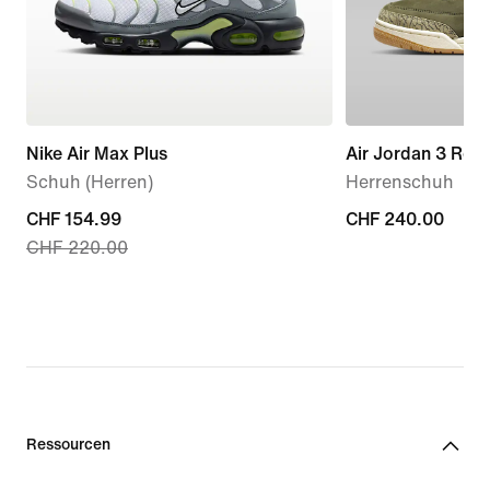
Nike Air Max Plus
Air Jordan 3 Ret
Schuh (Herren)
Herrenschuh
current
CHF 154.99
CHF 240.00
CHF 240.00
CHF 220.00
price
CHF 154.99,
original
price
CHF 220.00
Ressourcen