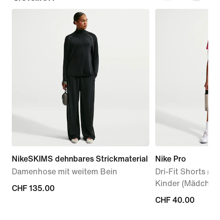
NikeSKIMS dehnbares Strickmaterial
Nike Pro
Damenhose mit weitem Bein
Dri-Fit Shorts (ca
Kinder (Mädchen
CHF 135.00
CHF 135.00
CHF 40.00
CHF 40.00