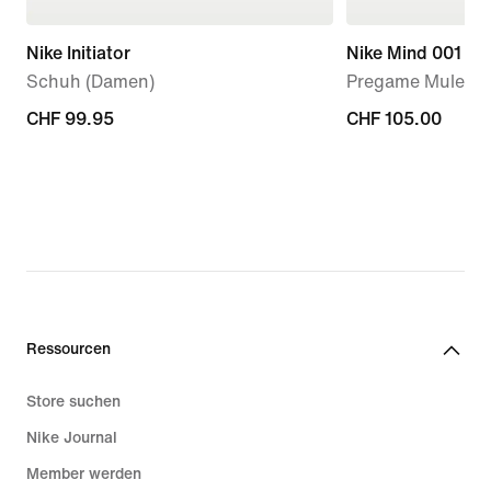
Nike Initiator
Nike Mind 001
Schuh (Damen)
Pregame Mule (D
CHF 99.95
CHF 99.95
CHF 105.00
CHF 105.00
Ressourcen
Store suchen
Nike Journal
Member werden