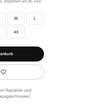
, empfehlen wir dir, eine
M
L
4X
renkorb
von Rabatten und
 ausgeschlossen.