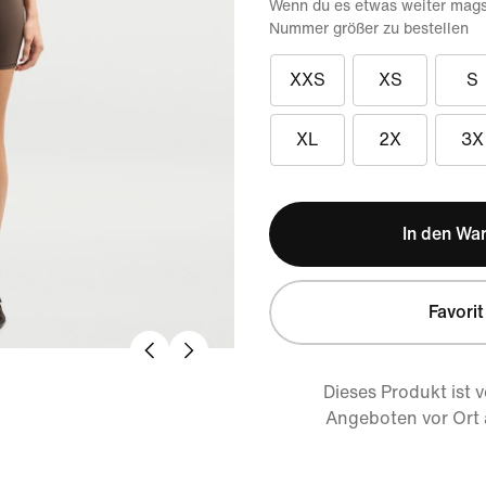
Wenn du es etwas weiter magst
Nummer größer zu bestellen
XXS
XS
S
XL
2X
3X
In den Wa
Favorit
Dieses Produkt ist 
Angeboten vor Ort