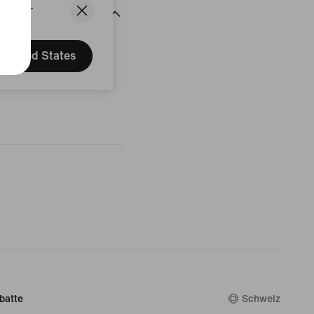
States.
rtungen
United States
batte
Schweiz