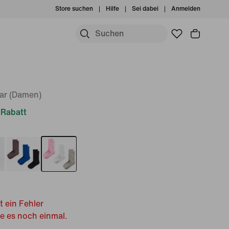
Store suchen
Hilfe
Sei dabei
Anmelden
aar (Damen)
Rabatt
t ein Fehler
he es noch einmal.