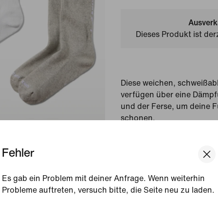
Ausverk
Dieses Produkt ist der
Diese weichen, schweißab
verfügen über eine Dämp
und der Ferse, um deine 
schonen.
Gezeigte Farbe:
Multi-
Fehler
Style:
IQ8104-912
Ursprungsland/-region
Es gab ein Problem mit deiner Anfrage. Wenn weiterhin
Probleme auftreten, versuch bitte, die Seite neu zu laden.
Produktdetails anzeigen
[ Code: D1B61E47 ]