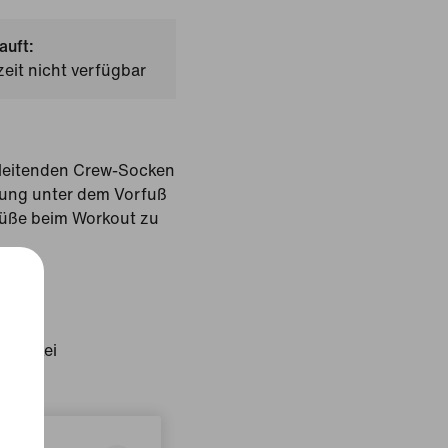
auft:
zeit nicht verfügbar
leitenden Crew-Socken
fung unter dem Vorfuß
Füße beim Workout zu
Color
: Türkei