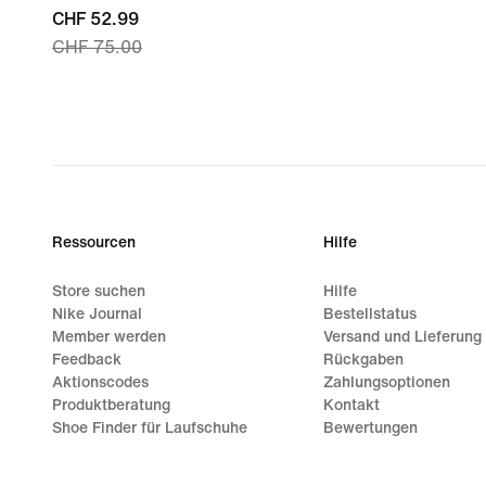
current
CHF 52.99
CHF 75.00
price
CHF 52.99,
original
price
CHF 75.00
Ressourcen
Hilfe
Store suchen
Hilfe
Nike Journal
Bestellstatus
Member werden
Versand und Lieferung
Feedback
Rückgaben
Aktionscodes
Zahlungsoptionen
Produktberatung
Kontakt
Shoe Finder für Laufschuhe
Bewertungen