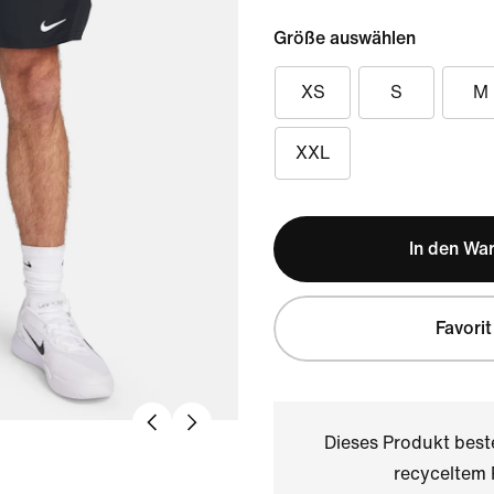
Größe auswählen
XS
S
M
XXL
In den Wa
Favorit
Dieses Produkt bes
recyceltem 