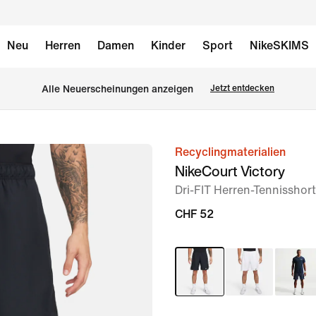
Neu
Herren
Damen
Kinder
Sport
NikeSKIMS
Alle Neuerscheinungen anzeigen
Jetzt entdecken
Recyclingmaterialien
Bild 1
NikeCourt Victory
von
Dri-FIT Herren-Tennisshort
7
CHF 52