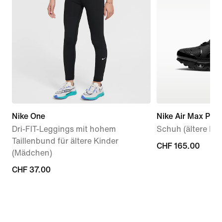
Nike One
Nike Air Max Plus
Dri-FIT-Leggings mit hohem
Schuh (ältere Kin
Taillenbund für ältere Kinder
CHF 165.00
CHF 165.00
(Mädchen)
CHF 37.00
CHF 37.00