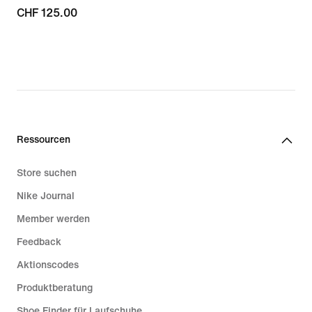
CHF 125.00
CHF 125.00
Ressourcen
Store suchen
Nike Journal
Member werden
Feedback
Aktionscodes
Produktberatung
Shoe Finder für Laufschuhe