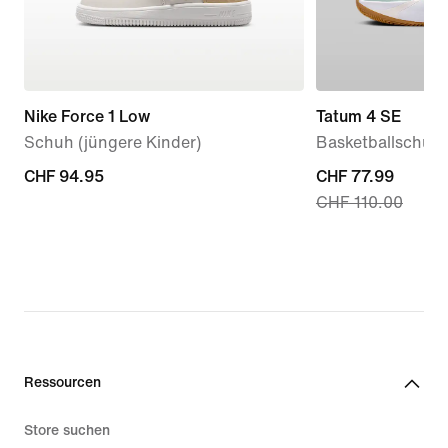
Nike Force 1 Low
Tatum 4 SE
Schuh (jüngere Kinder)
Basketballschuh f
CHF 94.95
CHF 94.95
current
CHF 77.99
CHF 110.00
price
CHF 77.99,
original
price
CHF 110.00
Ressourcen
Store suchen