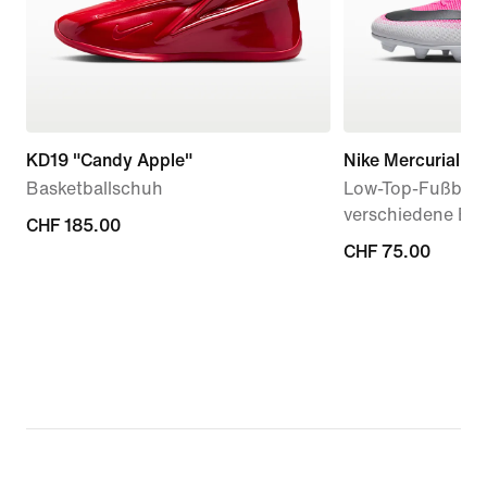
KD19 "Candy Apple"
Nike Mercurial Va
Basketballschuh
Low-Top-Fußball
verschiedene Bö
CHF 185.00
CHF 185.00
CHF 75.00
CHF 75.00