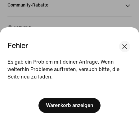
Community-Rabatte
Schweiz
Fehler
©
2026
Nike, Inc. Alle Rechte vorbehalten
We think you are in United States.
Guides
Update your location?
Es gab ein Problem mit deiner Anfrage. Wenn
Nutzungsbedingungen
weiterhin Probleme auftreten, versuch bitte, die
Verkaufsbedingungen
Unternehmensinformationen
Seite neu zu laden.
Schweiz
United States
Datenschutz- und Cookie-Richtlinie
[ Code: D1B61E47 ]
Cookie-Einstellungen ändern.
Warenkorb anzeigen