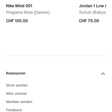
Nike Mind 001
Jordan 1 Low Alt
Pregame Mule (Damen)
Schuh (Babys, Kl
CHF 105.00
CHF 105.00
CHF 75.00
CHF 75.00
Ressourcen
Store suchen
Nike Journal
Member werden
Feedback