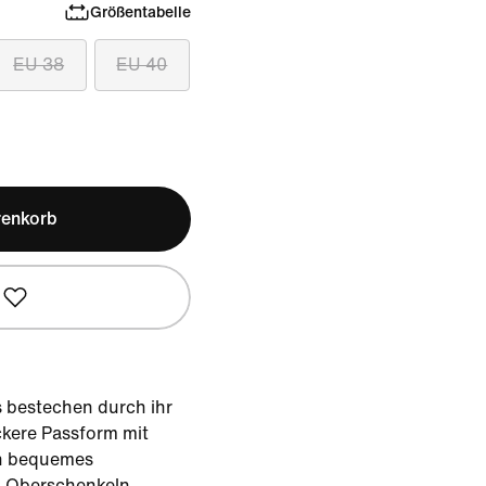
Größentabelle
EU 38
EU 40
renkorb
 bestechen durch ihr
ckere Passform mit
in bequemes
 Oberschenkeln.