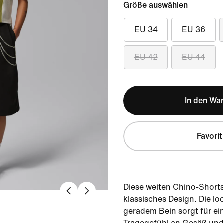
Größe auswählen
EU 34
EU 36
EU 42
EU 44
In den Wa
Favorit
Diese weiten Chino-Shorts
klassisches Design. Die lo
geradem Bein sorgt für e
Tragegefühl an Gesäß und