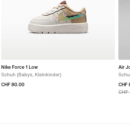
Nike Force 1 Low
Air J
Schuh (Babys, Kleinkinder)
Schuh
CHF 80.00
CHF 80.00
curre
CHF 
CHF 
price
CHF 
origi
price
CHF 