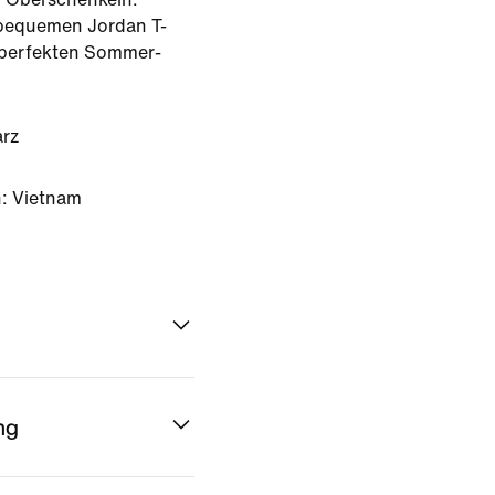
 bequemen Jordan T-
 perfekten Sommer-
rz
: Vietnam
ng