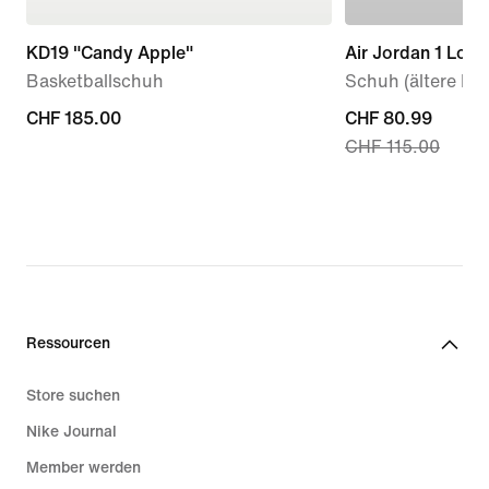
KD19 "Candy Apple"
Air Jordan 1 Low
Basketballschuh
Schuh (ältere Kin
CHF 185.00
CHF 185.00
current
CHF 80.99
CHF 115.00
price
CHF 80.99,
original
price
CHF 115.00
Ressourcen
Store suchen
Nike Journal
Member werden