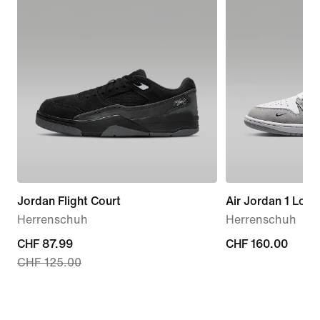
Jordan Flight Court
Air Jordan 1 Low
Herrenschuh
Herrenschuh
current
CHF 87.99
CHF 160.00
CHF 160.00
CHF 125.00
price
CHF 87.99,
original