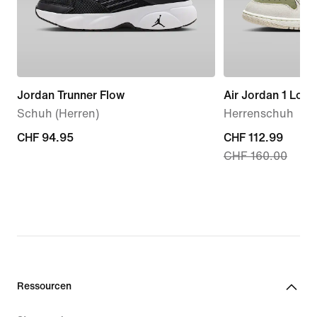
Jordan Trunner Flow
Air Jordan 1 Low
Schuh (Herren)
Herrenschuh
CHF 94.95
CHF 94.95
current
CHF 112.99
CHF 160.00
price
CHF 112.99,
original
price
CHF 160.00
Ressourcen