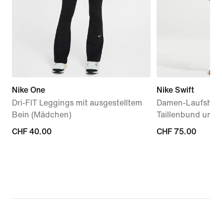
Nike One
Nike Swift
Dri-FIT Leggings mit ausgestelltem
Damen-Laufshort
Bein (Mädchen)
Taillenbund und 
CHF 40.00
CHF 40.00
CHF 75.00
CHF 75.00