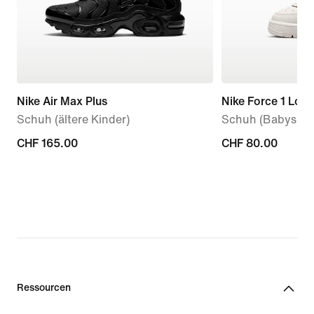
Nike Air Max Plus
Nike Force 1 Low
Schuh (ältere Kinder)
Schuh (Babys, Kl
CHF 165.00
CHF 165.00
CHF 80.00
CHF 80.00
Ressourcen