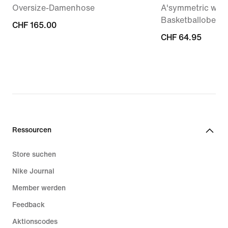
Oversize-Damenhose
A'symmetric wend
Basketballoberte
CHF 165.00
CHF 165.00
CHF 64.95
CHF 64.95
Ressourcen
Store suchen
Nike Journal
Member werden
Feedback
Aktionscodes