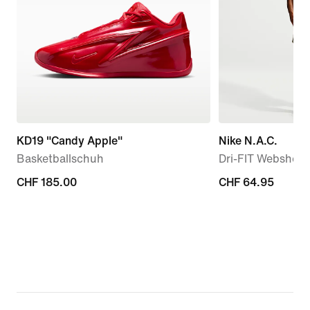
KD19 "Candy Apple"
Nike N.A.C.
Basketballschuh
Dri-FIT Webshort
CHF 185.00
CHF 185.00
CHF 64.95
CHF 64.95