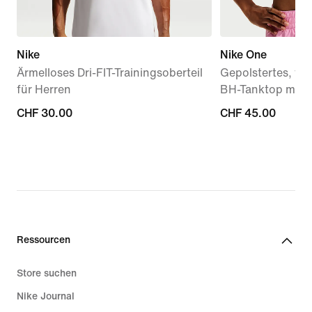
Nike
Nike One
Ärmelloses Dri-FIT-Trainingsoberteil
Gepolstertes, ver
für Herren
BH-Tanktop mit m
CHF 30.00
CHF 30.00
CHF 45.00
CHF 45.00
Ressourcen
Store suchen
Nike Journal