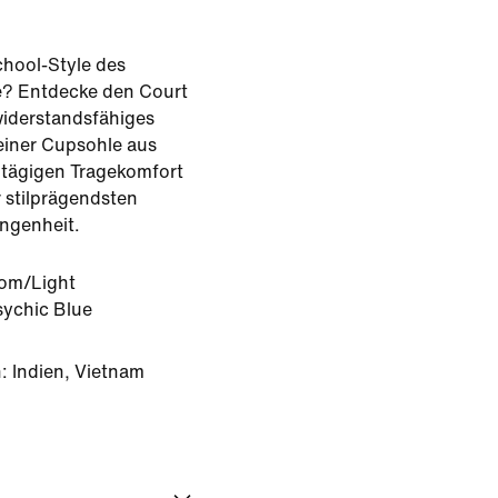
chool-Style des
re? Entdecke den Court
widerstandsfähiges
einer Cupsohle aus
tägigen Tragekomfort
r stilprägendsten
ngenheit.
om/Light
sychic Blue
: Indien, Vietnam