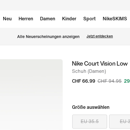
Neu
Herren
Damen
Kinder
Sport
NikeSKIMS
Alle Neuerscheinungen anzeigen
Jetzt entdecken
Nike Court Vision Low
Bild 1
von
Schuh (Damen)
8
CHF 66.99
CHF 94.95
29
Größe auswählen
EU 35.5
EU 