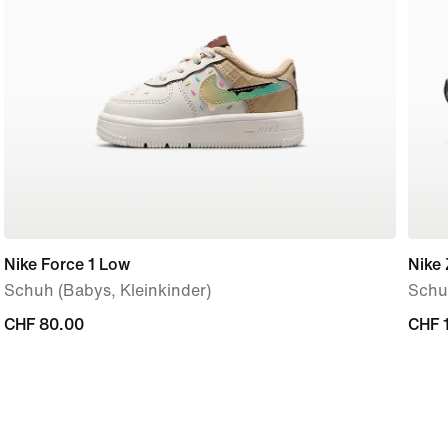
Nike Force 1 Low
Nike
Schuh (Babys, Kleinkinder)
Schu
CHF 80.00
CHF 80.00
CHF 
CHF 