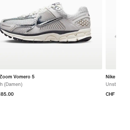
 Zoom Vomero 5
Nike Dri-FI
h (Damen)
Unstruktur
185.00
185.00
CHF 35.00
CHF 35.00