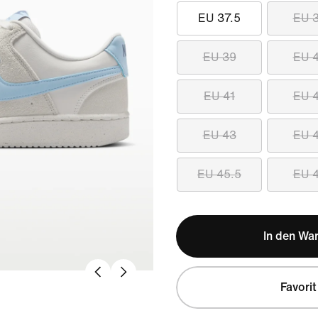
EU 37.5
EU 
EU 39
EU 
EU 41
EU 
EU 43
EU 
EU 45.5
EU 
In den Wa
Favorit