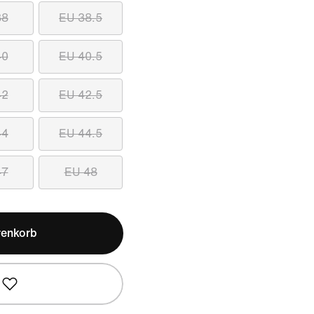
38
EU 38.5
40
EU 40.5
42
EU 42.5
44
EU 44.5
47
EU 48
renkorb