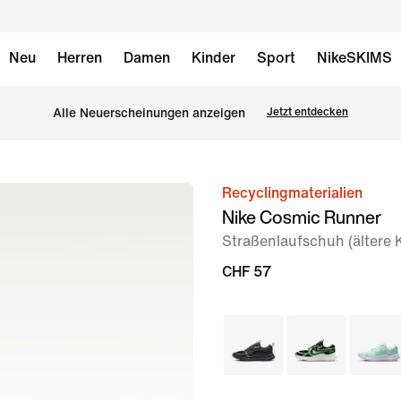
Neu
Herren
Damen
Kinder
Sport
NikeSKIMS
Alle Neuerscheinungen anzeigen
Jetzt entdecken
Recyclingmaterialien
Bild 1
Nike Cosmic Runner
von
Straßenlaufschuh (ältere 
8
CHF 57