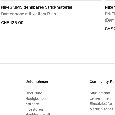
NikeSKIMS dehnbares Strickmaterial
Nike 
Damenhose mit weitem Bein
Dri-F
(Dam
CHF 135.00
CHF 135.00
CHF 
CHF 
Unternehmen
Community-Ra
Studierende
Über Nike
Lehrer:innen
Neuigkeiten
Einsatzkräfte
Karriere
Medizinisches 
Investoren
Nachhaltigkeit