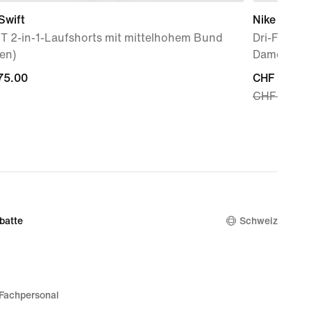
Swift
Nike One
IT 2-in-1-Laufshorts mit mittelhohem Bund
Dri-FIT 2-i
en)
Damen (ca.
75.00
75.00
current
CHF 36.99
CHF 52.00
price
CHF 36.99
original
price
CHF 52.00
batte
Schweiz
Fachpersonal