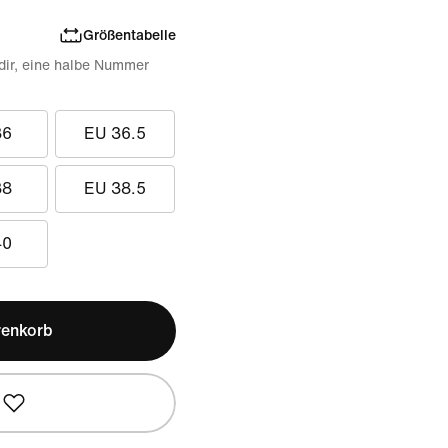
Größentabelle
 dir, eine halbe Nummer
36
EU 36.5
38
EU 38.5
40
renkorb