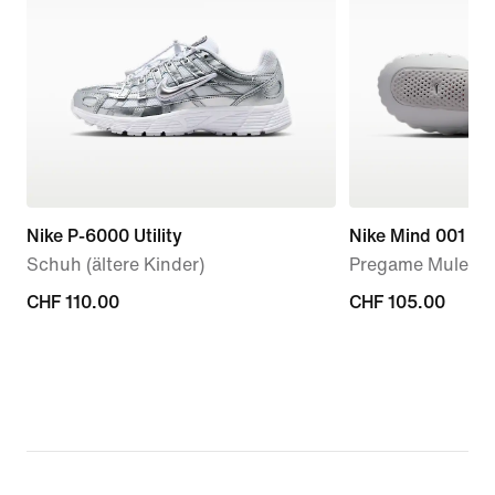
Nike P-6000 Utility
Nike Mind 001
Schuh (ältere Kinder)
Pregame Mule (D
CHF 110.00
CHF 110.00
CHF 105.00
CHF 105.00