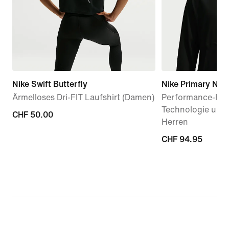
Nike Swift Butterfly
Nike Primary Nan
Ärmelloses Dri-FIT Laufshirt (Damen)
Performance-Hood
Technologie und
CHF 50.00
CHF 50.00
Herren
CHF 94.95
CHF 94.95