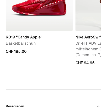
KD19 "Candy Apple"
Nike AeroSwift
Basketballschuh
Dri-FIT ADV Lauf
mittelhohem Bun
CHF 185.00
CHF 185.00
(Damen, ca. 7,5 
CHF 94.95
CHF 94.95
Ressourcen