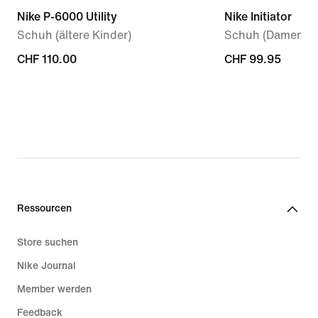
Nike P-6000 Utility
Nike Initiator
Schuh (ältere Kinder)
Schuh (Damen)
CHF 110.00
CHF 110.00
CHF 99.95
CHF 99.95
Ressourcen
Store suchen
Nike Journal
Member werden
Feedback