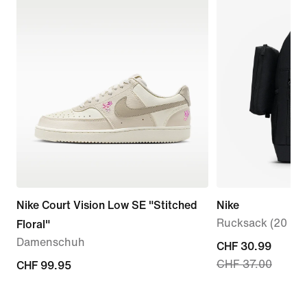
Nike Court Vision Low SE "Stitched
Nike
Rucksack (20 l, ä
Floral"
Damenschuh
current
CHF 30.99
CHF 37.00
CHF 99.95
CHF 99.95
price
CHF 30.99,
original