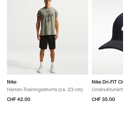
Nike
Nike Dri-FIT Club
Herren-Trainingsshorts (ca. 23 cm)
Unstrukturierte 
CHF 42.00
CHF 42.00
CHF 35.00
CHF 35.00