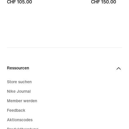
CHF 105.00
CHF 105.00
CHF 150.00
CHF 150.00
Ressourcen
Store suchen
Nike Journal
Member werden
Feedback
Aktionscodes