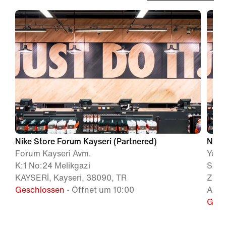
Nike Store Forum Kayseri (Partnered)
Nike
Forum Kayseri Avm.
Yeni
K:1 No:24 Melikgazi
Soka
KAYSERİ, Kayseri, 38090, TR
Zemi
Geschlossen
• Öffnet um 10:00
ADAN
Gesc