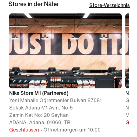
Stores in der Nähe
Store-Verzeichnis
Nike Store M1 (Partnered)
Nike
Yeni Mahalle Öğretmenler Bulvarı 87081
Güve
Sokak Adana M1 Avm. No:5
No: 
Zemin Kat No: 20 Seyhan
MERS
ADANA, Adana, 01060, TR
Gesc
Geschlossen
• Öffnet morgen um 10:00