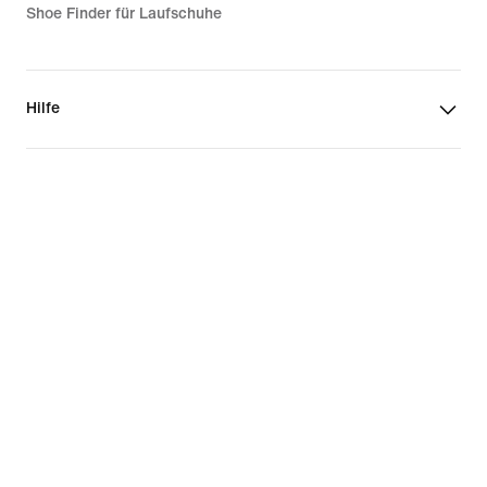
Shoe Finder für Laufschuhe
Hilfe
Unternehmen
Community-Rabatte
Schweiz
©
2026
Nike, Inc. Alle Rechte vorbehalten
Guides
Nutzungsbedingungen