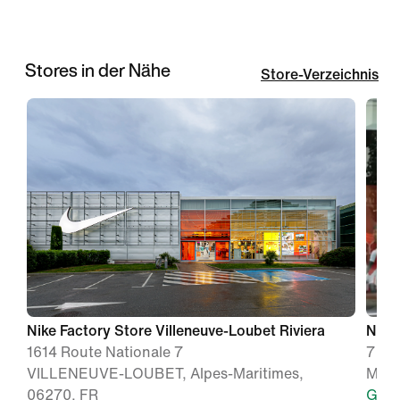
Stores in der Nähe
Store-Verzeichnis
Nike Factory Store Villeneuve-Loubet Riviera
Nike
1614 Route Nationale 7
7 Av
VILLENEUVE-LOUBET, Alpes-Maritimes,
MONA
06270, FR
Geöf