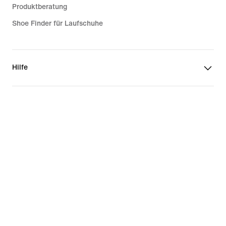
Produktberatung
Shoe Finder für Laufschuhe
Hilfe
Unternehmen
Community-Rabatte
Schweiz
©
2026
Nike, Inc. Alle Rechte vorbehalten
Guides