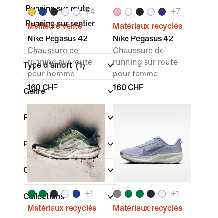
Running sur route
+
4
+
7
Running sur sentier
Meilleure vente
Matériaux recyclés
Nike Pegasus 42
Nike Pegasus 42
Chaussure de
Chaussure de
running sur route
running sur route
Type d'amorti
(1)
pour homme
pour femme
160 CHF
160 CHF
Genre
Rechercher par prix
Promotions et offres
Couleur
+
1
+
1
Collections
Matériaux recyclés
Matériaux recyclés