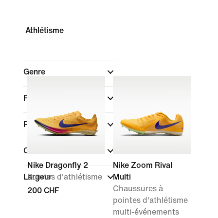
Athlétisme
Genre
Rechercher par prix
Promotions et offres
Couleur
Nike Dragonfly 2
Nike Zoom Rival
Largeur
Pointes d'athlétisme
Multi
Chaussures à
200 CHF
pointes d'athlétisme
multi-événements