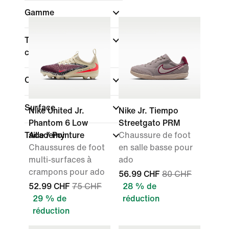
Gamme
Type de coupe des
chaussures
Collections
Surface
Nike United Jr.
Nike Jr. Tiempo
Phantom 6 Low
Streetgato PRM
Taille / Pointure
Academy
Chaussure de foot
Chaussures de foot
en salle basse pour
multi-surfaces à
ado
crampons pour ado
56.99 CHF
80 CHF
52.99 CHF
75 CHF
28 % de
29 % de
réduction
réduction