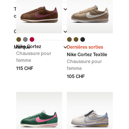
Type de coupe des
chaussures
Collections
Nike Cortez
Marque
Dernières sorties
Chaussure pour
Nike Cortez Textile
femme
Chaussure pour
115 CHF
femme
105 CHF