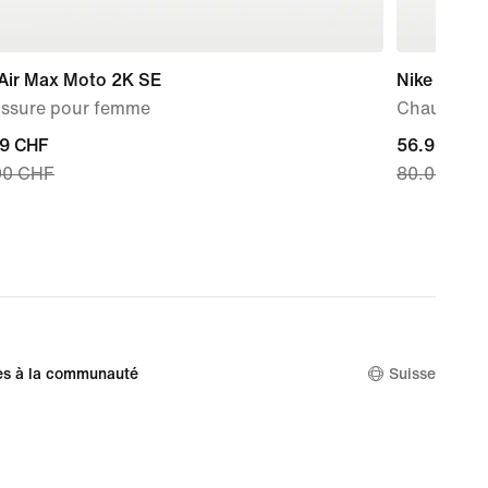
 Air Max Moto 2K SE
Nike V5 R
ssure pour femme
Chaussure
nt
99 CHF
current
56.99 CHF
00 CHF
80.00 CHF
price
9 CHF,
56.99 CHF,
nal
original
price
00 CHF
80.00 CHF
es à la communauté
Suisse