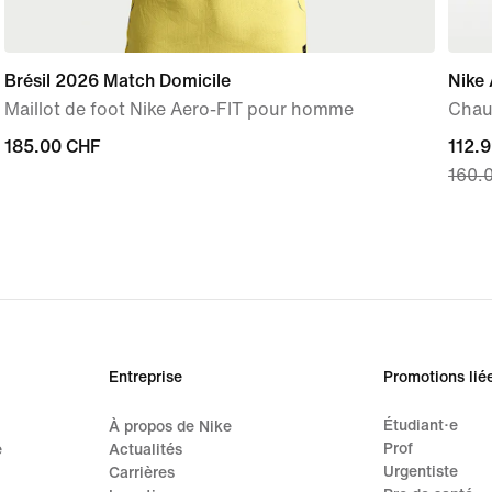
Brésil 2026 Match Domicile
Nike
Maillot de foot Nike Aero-FIT pour homme
Chau
185.00 CHF
185.00 CHF
curre
112.
160.
price
112.9
origi
price
160.
Entreprise
Promotions lié
Étudiant·e
À propos de Nike
Prof
e
Actualités
Urgentiste
Carrières